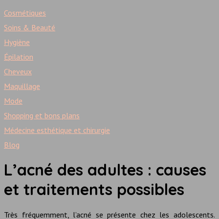
Cosmétiques
Soins & Beauté
Hygiène
Épilation
Cheveux
Maquillage
Mode
Shopping et bons plans
Médecine esthétique et chirurgie
Blog
L’acné des adultes : causes
et traitements possibles
Très fréquemment, l’acné se présente chez les adolescents.